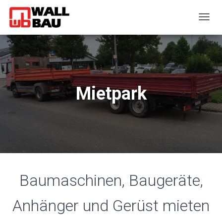
T
O
G
G
L
E
N
Mietpark
A
V
I
G
A
T
I
O
N
Baumaschinen, Baugeräte,
Anhänger und Gerüst mieten