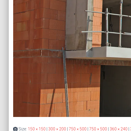
Size:
150 × 150
|
300 × 200
|
750 × 500
|
750 × 500
|
360 × 240
|