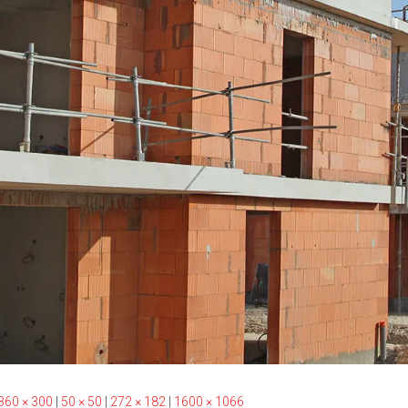
360 × 300
|
50 × 50
|
272 × 182
|
1600 × 1066